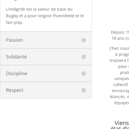
L’intégrité est la valeur de base du
Rugby et a pour origine l’honnêteté et le
fair-play.
Depuis 1
18 ans c
Passion
Chez nous
à progr
Solidarité
trouvera l
pour 
prat
Discipline
uniquem
collecti
Respect
encourag
élancés, 
équipes
Viens
état d’