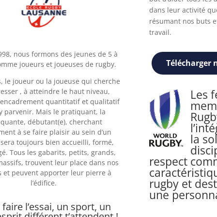
dans leur activité qu
résumant nos buts e
travail.
998, nous formons des jeunes de 5 à
Télécharger n
omme joueurs et joueuses de rugby.
, le joueur ou la joueuse qui cherche
esser , à atteindre le haut niveau,
Les 
’encadrement quantitatif et qualitatif
memb
y parvenir. Mais le pratiquant, la
Rugby
iquante, débutant(e), cherchant
l’int
ent à se faire plaisir au sein d’un
la so
f sera toujours bien accueilli, formé,
disci
é. Tous les gabarits, petits, grands,
respect com
massifs, trouvent leur place dans nos
caractéristi
 et peuvent apporter leur pierre à
rugby et dest
l’édifice.
une personna
 faire l’essai, un sport, un
esprit différent t’attendent !