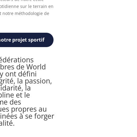
otidienne sur le terrain en
t notre méthodologie de
otre projet sportif
fédérations
res de World
 ont défini
égrité, la passion,
lidarité, la
pline et le
me des
ques propres au
inées à se forger
lité.