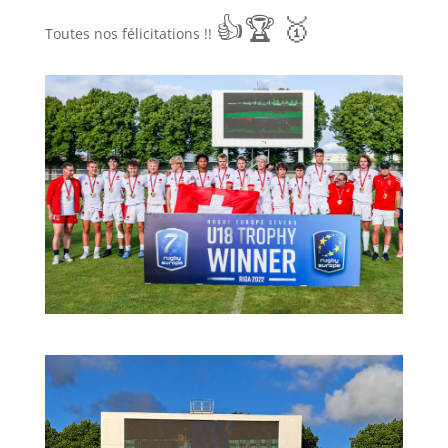
👍
🏆 🥇
Toutes nos félicitations !!